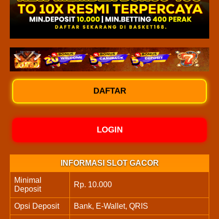
DAFTAR
LOGIN
INFORMASI SLOT GACOR
Minimal
Rp. 10.000
Deposit
Opsi Deposit
Bank, E-Wallet, QRIS